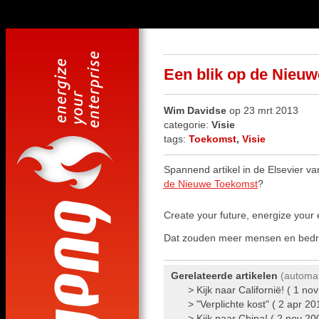
Een blik op de Nieu
Wim Davidse
op 23 mrt 2013
categorie:
Visie
tags:
Toekomst
,
Visie
Spannend artikel in de Elsevier va
de Nieuwe Toekomst
?
Create your future, energize your 
Dat zouden meer mensen en bedr
Gerelateerde artikelen
(automat
>
Kijk naar Californië! ( 1 no
>
"Verplichte kost" ( 2 apr 20
>
Kijk naar China! ( 2 nov 20