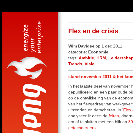
Flex en de crisis
Wim Davidse
op 1 dec 2011
categorie:
Economie
tags:
Ambitie
,
HRM
,
Leiderscha
Trends
,
Visie
stand november 2011 & het kom
In het laatste deel van november h
gepubliceerd
en een paar oude bijg
op de ontwikkeling van de economi
van het flexgedrag van werkgevers
uitzenden en detacheren. In '
Flex 
analyseer ik eerst de
feiten
, daarn
om af te sluiten met een blik op
30
detacheerders
.